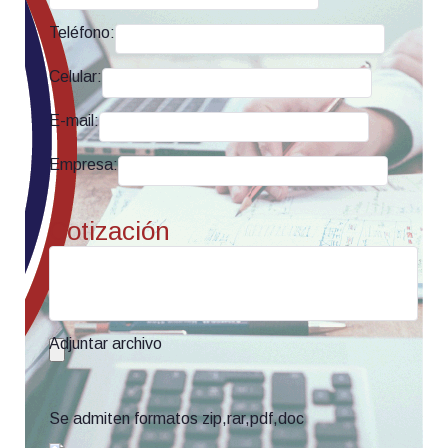
Teléfono:
Celular:
E-mail:
Empresa:
Cotización
Adjuntar archivo
Se admiten formatos zip,rar,pdf,doc